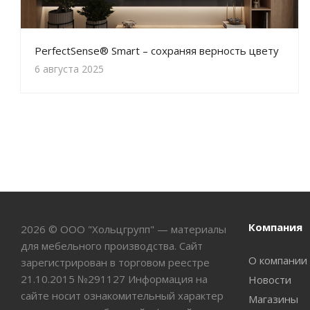
PerfectSense® Smart – сохраняя верность цвету
6 августа 2025
Компания
2026 © ООО "Хольцгрупп" — материалы
для мебельного производства. Сайт
О компании
зарегистрирован в торговом реестре
21.10.2015 №291127 Информация на
Новости
сайте носит ознакомительный характер
Магазины