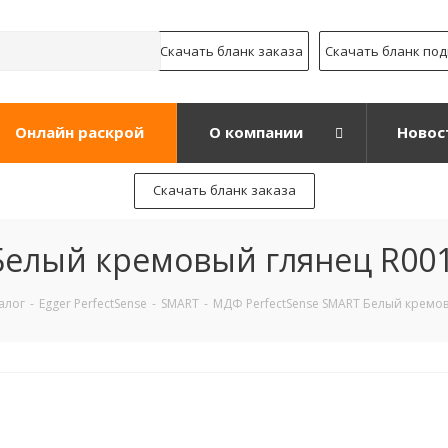
Скачать бланк заказа
Скачать бланк по
Онлайн раскрой
О компании
Новос
Скачать бланк заказа
Белый кремовый глянец R001
алог
-
Egger PerfectSense
-
SMART
-
МДФ PerfectSense SMART Белый кремов