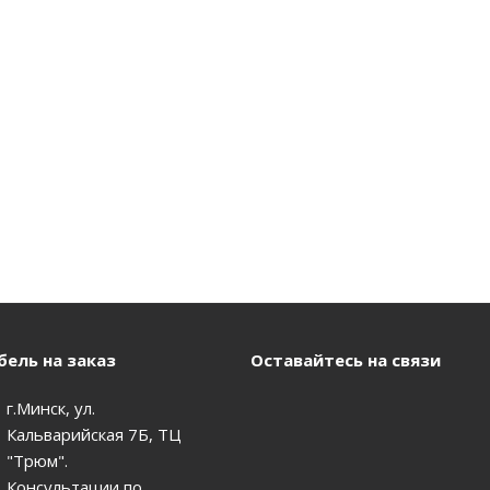
ель на заказ
Оставайтесь на связи
г.Минск, ул.
Кальварийская 7Б, ТЦ
"Трюм".
Консультации по