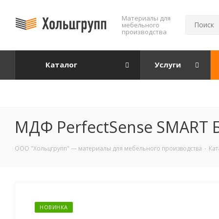
Mатериалы для
мебельного
производства
Каталог
Услуги
МДФ PerfectSense SMART 
ООО "Хольцгрупп" — материалы для мебельного производства
-
Кат
НОВИНКА