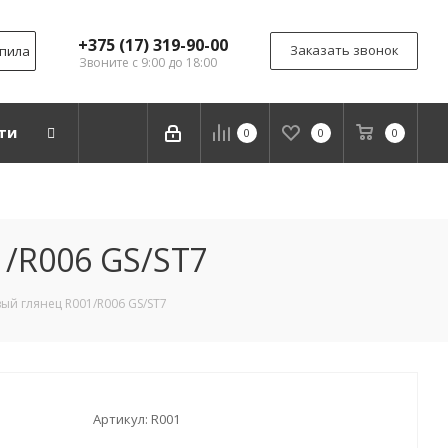
+375 (17) 319-90-00
Заказать звонок
дпила
Звоните с 9:00 до 18:00
ти
0
0
0
/R006 GS/ST7
ый глянец R001/R006 GS/ST7
Артикул:
R001