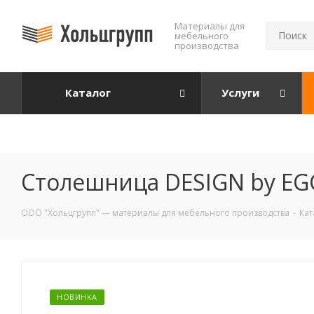
Mатериалы для
мебельного
производства
Каталог
Услуги
Столешница DESIGN by EGG
ООО "Хольцгрупп" — материалы для мебельного производства
-
Кат
НОВИНКА