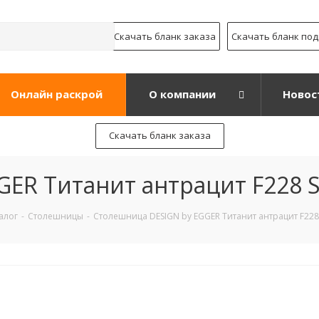
Скачать бланк заказа
Скачать бланк по
Онлайн раскрой
О компании
Новос
Скачать бланк заказа
ER Титанит антрацит F228 
алог
-
Столешницы
-
Столешница DESIGN by EGGER Титанит антрацит F228