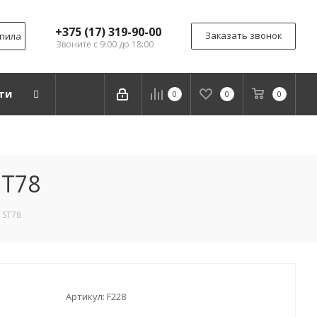
+375 (17) 319-90-00
Заказать звонок
дпила
Звоните с 9:00 до 18:00
ти
0
0
0
ST78
 ST78
Артикул:
F228