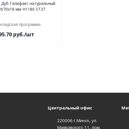
 Дуб Галифакс натуральный
2070х18 мм H1180 ST37
кладская программа
95.70
руб.
/шт
Центральный офис
Меб
220006 г.Минск, ул.
Маяковского 11, пом.