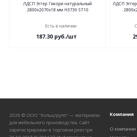
ЛДСП Эггер Гикори натуральный
ЛДСП Эггер
2800х2070х18 мм H3730 ST10
2800х
Есть в наличии
С
187.30
руб.
/шт
2
Компания
2026 © ООО "Хольцгрупп" — материалы
для мебельного производства. Сайт
О компании
зарегистрирован в торговом реестре