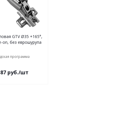
V Ø35 +165°,
de-on, без еврошурупа
дская программа
.87
руб.
/шт