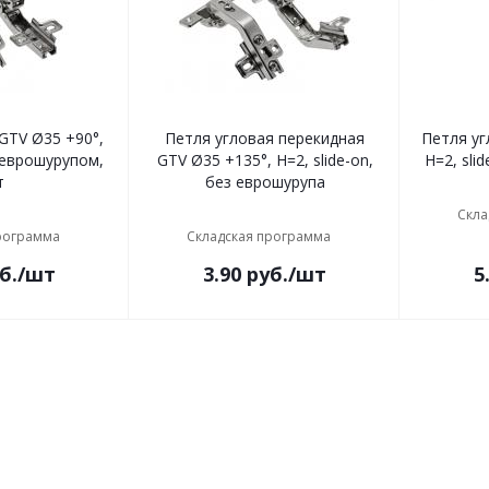
Петля угловая перекидная
Петля угловая GT
с еврошурупом,
GTV Ø35 +135°, H=2, slide-on,
H=2, sli
т
без еврошурупа
Скла
рограмма
Складская программа
б.
/шт
3.90
руб.
/шт
5