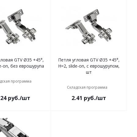
TV Ø35 +45°,
Петля угловая GTV Ø35 +45°,
de-on, без еврошурупа
H=2, slide-on, с еврошурупом,
шт
дская программа
Складская программа
.24
руб.
/шт
2.41
руб.
/шт