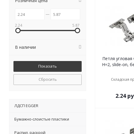
Розничная цена
2.24
5.87
В наличии
Петля угловая GTV Ø35 +30°,
H=2, slide-on, 
Сбросить
Складская п
2.24
ру
ЛДСП EGGER
Бумажно-слоистые пластики
Распил, раскрой