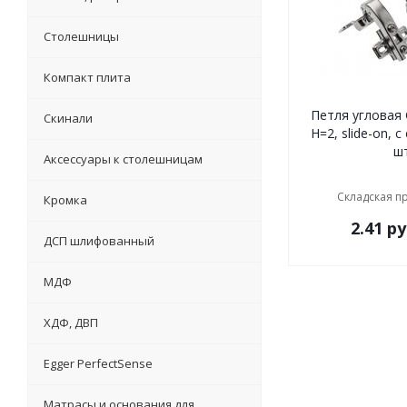
Столешницы
Компакт плита
Петля угловая GTV Ø35 +90°,
Скинали
H=2, slide-on, 
ш
Аксессуары к столешницам
Складская п
Кромка
2.41
ру
ДСП шлифованный
МДФ
ХДФ, ДВП
Egger PerfectSense
Матрасы и основания для