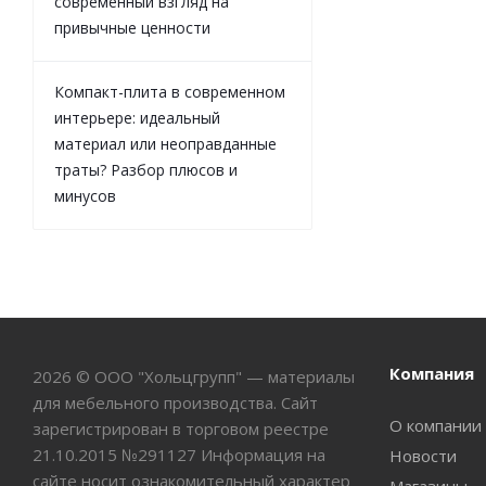
современный взгляд на
привычные ценности
Компакт-плита в современном
интерьере: идеальный
материал или неоправданные
траты? Разбор плюсов и
минусов
Компания
2026 © ООО "Хольцгрупп" — материалы
для мебельного производства. Сайт
О компании
зарегистрирован в торговом реестре
21.10.2015 №291127 Информация на
Новости
сайте носит ознакомительный характер