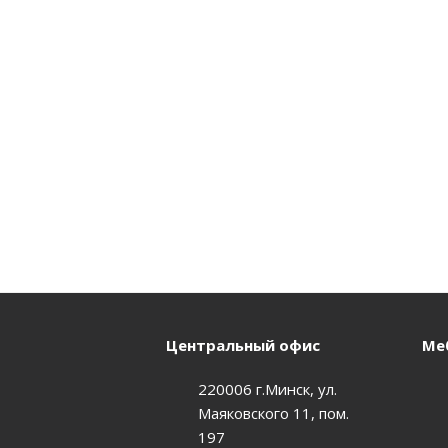
Центральный офис
Меб
220006 г.Минск, ул.
Маяковского 11, пом.
197