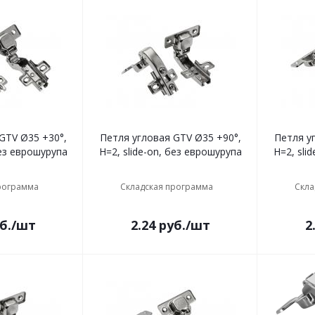
Петля угловая GTV Ø35 +90°,
Петля угловая G
без еврошурупа
H=2, slide-on, без еврошурупа
H=2, sli
рограмма
Складская программа
Скла
б.
/шт
2.24
руб.
/шт
2