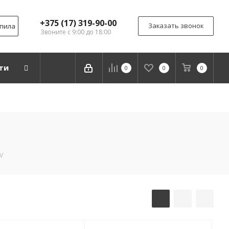
+375 (17) 319-90-00
Заказать звонок
дпила
Звоните с 9:00 до 18:00
ти
0
0
0
V