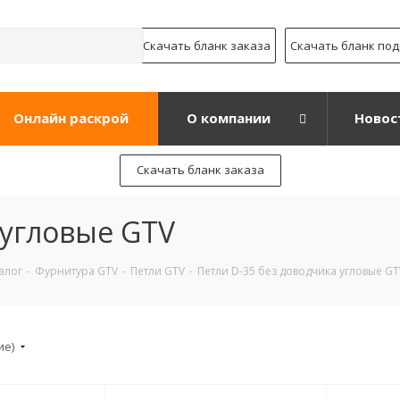
Скачать бланк заказа
Скачать бланк по
Онлайн раскрой
О компании
Новос
Скачать бланк заказа
 угловые GTV
алог
-
Фурнитура GTV
-
Петли GTV
-
Петли D-35 без доводчика угловые GT
ие)